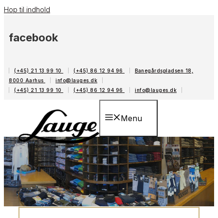
Hop til indhold
facebook
(+45) 21 13 99 10
(+45) 86 12 94 96
Banegårdspladsen 18,
8000 Aarhus
info@lauges.dk
(+45) 21 13 99 10
(+45) 86 12 94 96
info@lauges.dk
Menu